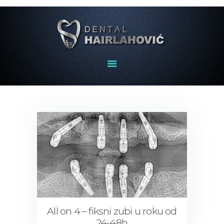
POČETNA
O NAMA – NAŠ TIM
USLUGE
GALERIJA
KONTAKT
ČESTO
POSTAVLJENA
PITANJA
All on 4 – fiksni zubi u roku od
24-48h