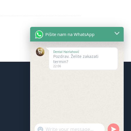
Pišite nam na WhatsApp
Dental Hairlahović
Pozdrav. Želite zakazati
termin?
22:06
Privatnost podataka
"+chaty_settings.lang.emoji_picker+"
undefine