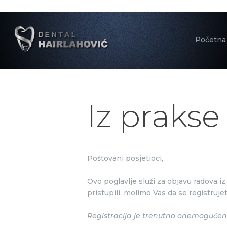
Početna
Iz prakse
Poštovani posjetioci,
Ovo poglavlje služi za objavu radova i
pristupili, molimo Vas da se registrujet
Registracija je trenutno onemogućena